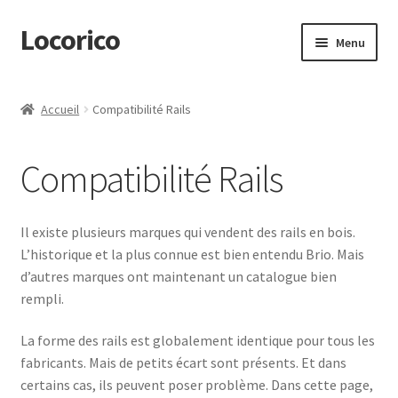
Locorico
Aller
Aller
Menu
à
au
la
contenu
Ouvrir
Produits
navigation
le
Accueil
Compatibilité Rails
menu
Ouvrir
Idées & CGV
enfant
le
Compatibilité Rails
menu
En manque d’idée ?
enfant
Compatibilité Rails
Il existe plusieurs marques qui vendent des rails en bois.
L’historique et la plus connue est bien entendu Brio. Mais
Circuits Infinis
d’autres marques ont maintenant un catalogue bien
rempli.
Circuits des Enfants
La forme des rails est globalement identique pour tous les
fabricants. Mais de petits écart sont présents. Et dans
Perles à repasser – Hama®
certains cas, ils peuvent poser problème. Dans cette page,