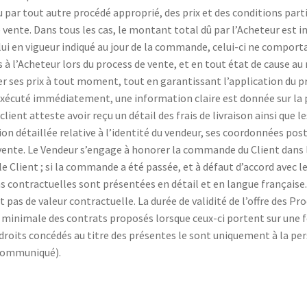
 par tout autre procédé approprié, des prix et des conditions parti
 vente. Dans tous les cas, le montant total dû par l’Acheteur est i
ui en vigueur indiqué au jour de la commande, celui-ci ne comportan
s à l’Acheteur lors du process de vente, et en tout état de cause
fier ses prix à tout moment, tout en garantissant l’application du
 exécuté immédiatement, une information claire est donnée sur la
 client atteste avoir reçu un détail des frais de livraison ainsi que 
ion détaillée relative à l’identité du vendeur, ses coordonnées pos
 vente. Le Vendeur s’engage à honorer la commande du Client dans 
 Client ; si la commande a été passée, et à défaut d’accord avec le 
 contractuelles sont présentées en détail et en langue française. 
 pas de valeur contractuelle. La durée de validité de l’offre des Prod
rée minimale des contrats proposés lorsque ceux-ci portent sur une 
es droits concédés au titre des présentes le sont uniquement à la 
l communiqué).