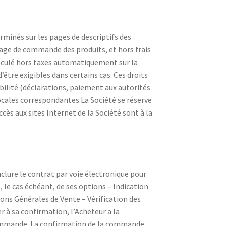
rminés sur les pages de descriptifs des
page de commande des produits, et hors frais
alculé hors taxes automatiquement sur la
’être exigibles dans certains cas. Ces droits
abilité (déclarations, paiement aux autorités
locales correspondantes.La Société se réserve
cès aux sites Internet de la Société sont à la
nclure le contrat par voie électronique pour
, le cas échéant, de ses options – Indication
ons Générales de Vente – Vérification des
r à sa confirmation, l’Acheteur a la
a commande. La confirmation de la commande