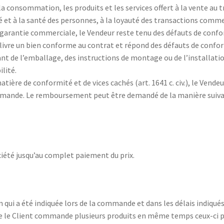
a consommation, les produits et les services offert à la vente au
té et à la santé des personnes, à la loyauté des transactions comme
ntie commerciale, le Vendeur reste tenu des défauts de conformi
livre un bien conforme au contrat et répond des défauts de conform
 de l’emballage, des instructions de montage ou de l’installation
ilité.
ère de conformité et de vices cachés (art. 1641 c. civ.), le Vend
mande. Le remboursement peut être demandé de la manière suivant
ciété jusqu’au complet paiement du prix.
son qui a été indiquée lors de la commande et dans les délais indiqu
 le Client commande plusieurs produits en même temps ceux-ci peuv