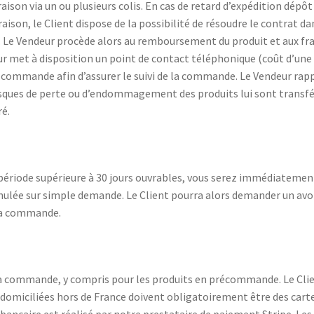
aison via un ou plusieurs colis. En cas de retard d’expédition dépôt
ivraison, le Client dispose de la possibilité de résoudre le contrat d
Le Vendeur procède alors au remboursement du produit et aux frais 
r met à disposition un point de contact téléphonique (coût d’une
de commande afin d’assurer le suivi de la commande. Le Vendeur ra
sques de perte ou d’endommagement des produits lui sont transférés
ré.
e période supérieure à 30 jours ouvrables, vous serez immédiatement
nulée sur simple demande. Le Client pourra alors demander un avoi
la commande.
 commande, y compris pour les produits en précommande. Le Clien
domiciliées hors de France doivent obligatoirement être des cart