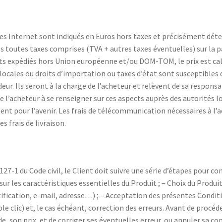
ites Internet sont indiqués en Euros hors taxes et précisément déte
os toutes taxes comprises (TVA + autres taxes éventuelles) sur la 
uits expédiés hors Union européenne et/ou DOM-TOM, le prix est c
locales ou droits d’importation ou taxes d’état sont susceptibles d
ur. Ils seront à la charge de l’acheteur et relèvent de sa respons
re l’acheteur à se renseigner sur ces aspects auprès des autorités 
ent pour l’avenir. Les frais de télécommunication nécessaires à l’ac
s frais de livraison.
7-1 du Code civil, le Client doit suivre une série d’étapes pour co
r les caractéristiques essentielles du Produit ; – Choix du Produit
ification, e-mail, adresse…) ; – Acceptation des présentes Conditi
clic) et, le cas échéant, correction des erreurs. Avant de procéde
nde, son prix, et de corriger ses éventuelles erreur, ou annuler s