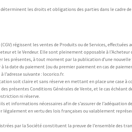
éterminent les droits et obligations des parties dans le cadre de 
GV) régissent les ventes de Produits ou de Services, effectuées au 
heteur et le Vendeur. Elle sont pleinement opposable à l’Acheteur
ier les présentes, à tout moment par la publication d’une nouvelle 
ur à la date du paiement (ou du premier paiement en cas de paiem
à l’adresse suivante : locorico.fr.
tion soit claire et sans réserve en mettant en place une case à coc
 des présentes Conditions Générales de Vente, et le cas échéant de
estriction ni réserve.
ils et informations nécessaires afin de s’assurer de l’adéquation de 
er légalement en vertu des lois françaises ou valablement représ
strées par la Société constituent la preuve de l’ensemble des tra