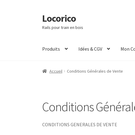
Locorico
Aller
Aller
à
au
Rails pour train en bois
la
contenu
navigation
Produits
Idées & CGV
Mon C
Accueil
Conditions Générales de Vente
Conditions Général
CONDITIONS GENERALES DE VENTE