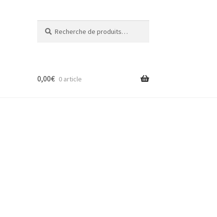
Recherche
Recherche
pour :
0,00
€
0 article