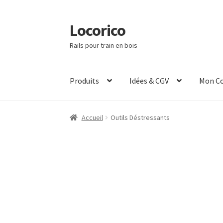
Locorico
Aller
Aller
à
au
Rails pour train en bois
la
contenu
navigation
Produits
Idées & CGV
Mon C
Accueil
Outils Déstressants