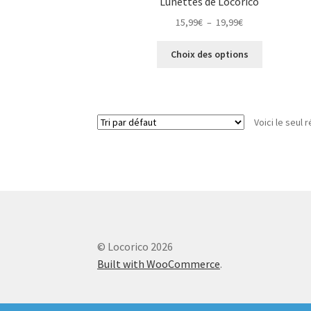
Lunettes de Locorico
Plage
15,99
€
–
19,99
€
de
Ce
prix :
Choix des options
produit
15,99€
a
à
plusieurs
19,99€
variations.
Voici le seul r
Les
options
peuvent
être
choisies
sur
la
page
© Locorico 2026
du
produit
Built with WooCommerce
.