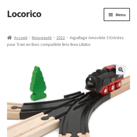
Locorico
Aller
Aller
Menu
à
au
la
contenu
Ouvrir
Produits
navigation
le
Accueil
Nouveauté
2022
Aiguillage Amovible 3 Entrées
menu
Ouvrir
pour Train en Bois compatible Brio Ikea Lillabo
Idées & CGV
enfant
le
menu
Mon Compte
enfant