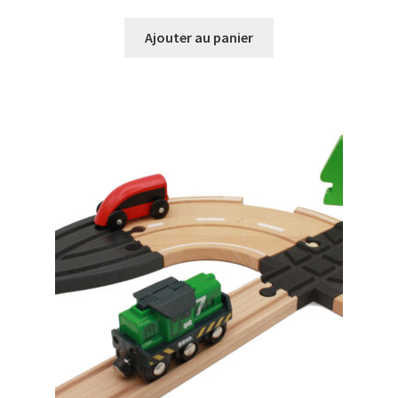
prix
prix
initial
actuel
Ajouter au panier
était :
est :
11,99€.
9,99€.