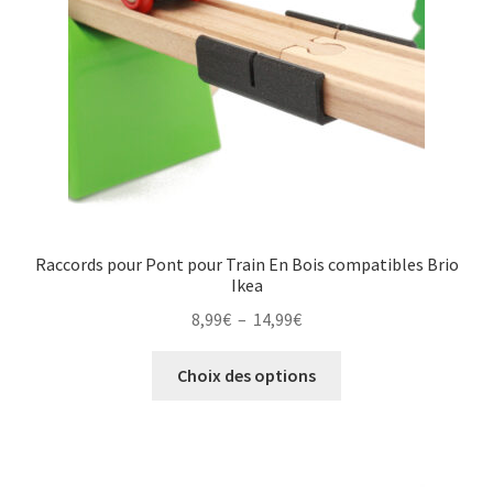
Raccords pour Pont pour Train En Bois compatibles Brio
Ikea
Plage
8,99
€
–
14,99
€
de
Ce
prix :
Choix des options
produit
8,99€
a
à
plusieurs
14,99€
variations.