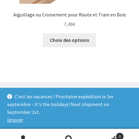
Aiguillage ou Croisement pour Route et Train en Bois
7,49
€
Ce
Choix des options
produit
a
plusieurs
variations.
Les
options
peuvent
C'est les vacances ! Prochaine expédition le 1er
être
septembre - It's the holidays! Next shipment on
choisies
© Locorico 2026
September 1st..
sur
Built with WooCommerce
.
Ignorer
la
page
0
du