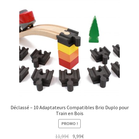
Les
options
peuvent
être
choisies
sur
la
page
du
produit
Déclassé – 10 Adaptateurs Compatibles Brio Duplo pour
Train en Bois
PROMO !
Le
Le
11,99
€
9,99
€