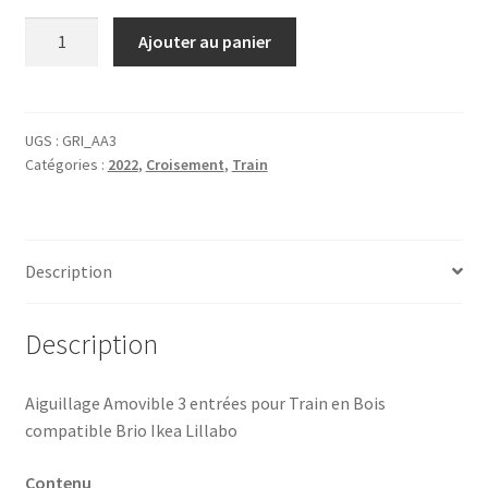
quantité
Ajouter au panier
de
Aiguillage
Amovible
3
UGS :
GRI_AA3
Catégories :
2022
,
Croisement
,
Train
Entrées
pour
Train
en
Description
Bois
compatible
Brio
Description
Ikea
Lillabo
Aiguillage Amovible 3 entrées pour Train en Bois
compatible Brio Ikea Lillabo
Contenu