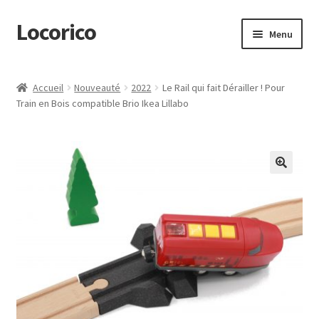
Locorico
Aller
Aller
Menu
à
au
la
contenu
Ouvrir
Produits
navigation
le
Accueil
Nouveauté
2022
Le Rail qui fait Dérailler ! Pour
menu
Ouvrir
Train en Bois compatible Brio Ikea Lillabo
Idées & CGV
enfant
le
menu
Mon Compte
enfant