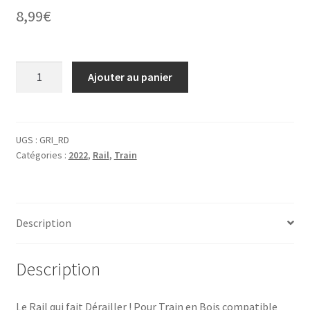
8,99
€
quantité
Ajouter au panier
de
Le
Rail
qui
UGS :
GRI_RD
Catégories :
2022
,
Rail
,
Train
fait
Dérailler
!
Pour
Description
Train
en
Bois
Description
compatible
Brio
Le Rail qui fait Dérailler ! Pour Train en Bois compatible