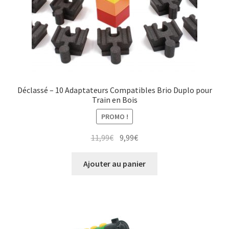
Déclassé – 10 Adaptateurs Compatibles Brio Duplo pour
Train en Bois
PROMO !
Le
Le
11,99
€
9,99
€
prix
prix
initial
actuel
Ajouter au panier
était :
est :
11,99€.
9,99€.