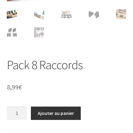
Pack 8 Raccords
8,99
€
quantité
Ajouter au panier
de
Pack
8