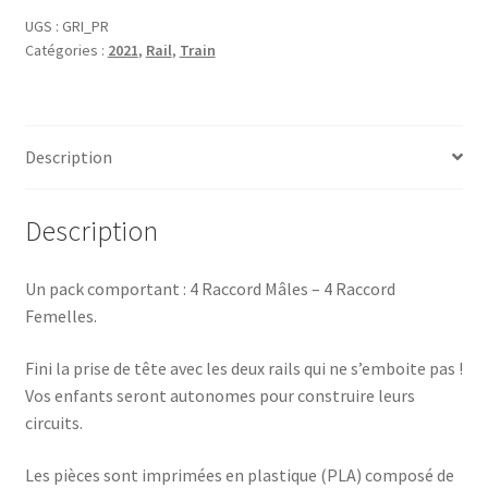
Raccords
UGS :
GRI_PR
Catégories :
2021
,
Rail
,
Train
Description
Description
Un pack comportant : 4 Raccord Mâles – 4 Raccord
Femelles.
Fini la prise de tête avec les deux rails qui ne s’emboite pas !
Vos enfants seront autonomes pour construire leurs
circuits.
Les pièces sont imprimées en plastique (PLA) composé de