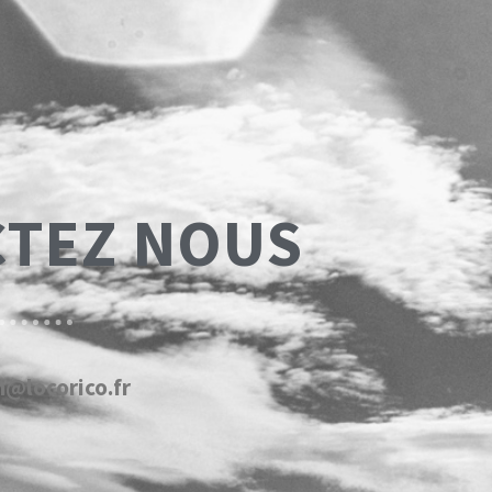
TEZ NOUS
@locorico.fr