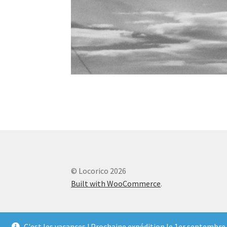
© Locorico 2026
Built with WooCommerce
.
C'est les vacances ! Prochaine expédition le 1er septembre