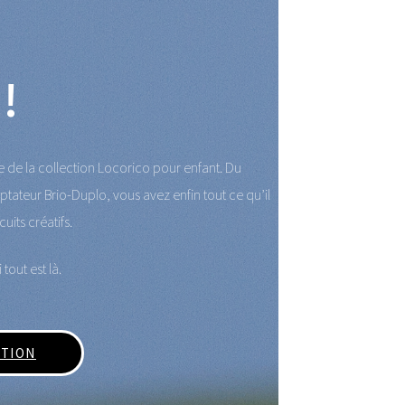
!
 de la collection Locorico pour enfant. Du
ptateur Brio-Duplo, vous avez enfin tout ce qu’il
uits créatifs.
 tout est là.
CTION