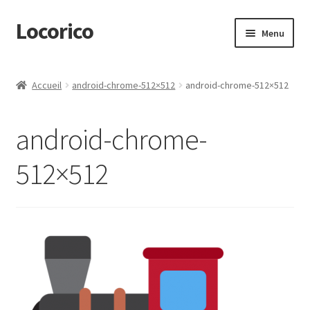
Locorico
Aller
Aller
Menu
à
au
la
contenu
Ouvrir
Produits
navigation
le
Accueil
android-chrome-512×512
android-chrome-512×512
menu
Ouvrir
Idées & CGV
enfant
le
android-chrome-
menu
Mon Compte
enfant
512×512