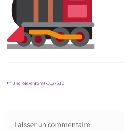
Navigation
Article
android-chrome-512×512
précédent :
de
l’article
Laisser un commentaire