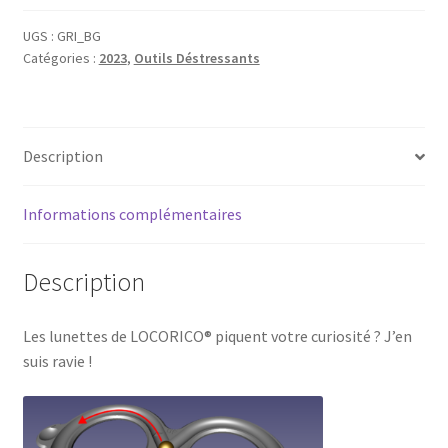
de
Locorico
UGS :
GRI_BG
Catégories :
2023
,
Outils Déstressants
Description
Informations complémentaires
Description
Les lunettes de LOCORICO® piquent votre curiosité ? J’en
suis ravie !