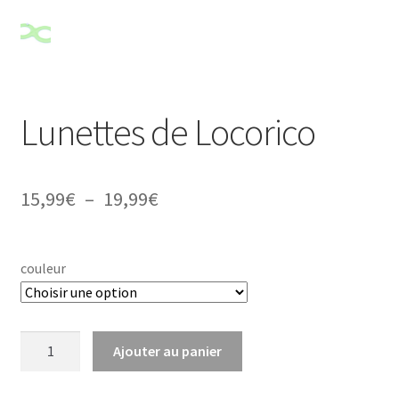
Lunettes de Locorico
Plage
15,99
€
–
19,99
€
de
prix :
couleur
15,99€
à
quantité
Ajouter au panier
19,99€
de
Lunettes