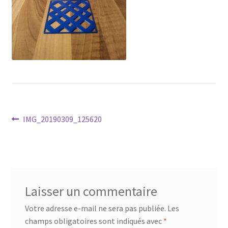
Navigation
Article
IMG_20190309_125620
précédent :
de
l’article
Laisser un commentaire
Votre adresse e-mail ne sera pas publiée.
Les
champs obligatoires sont indiqués avec
*