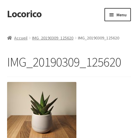
Locorico
Aller
Aller
Menu
à
au
la
contenu
Ouvrir
Produits
navigation
le
Accueil
IMG_20190309_125620
IMG_20190309_125620
menu
Ouvrir
Idées & CGV
enfant
le
IMG_20190309_125620
menu
Mon Compte
enfant