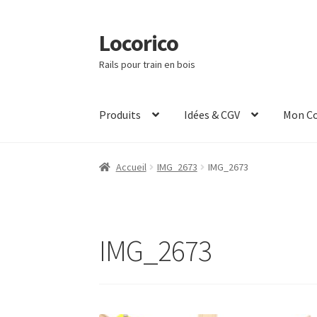
Locorico
Aller
Aller
à
au
Rails pour train en bois
la
contenu
navigation
Produits
Idées & CGV
Mon C
Accueil
IMG_2673
IMG_2673
IMG_2673