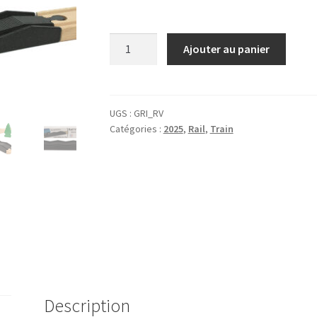
quantité
Ajouter au panier
de
Rail
Vague
UGS :
GRI_RV
Catégories :
2025
,
Rail
,
Train
Description