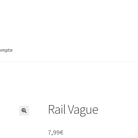
ompte
Rail Vague
7,99
€