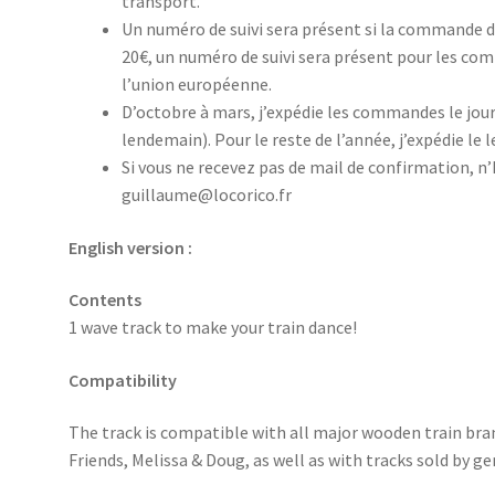
transport.
Un numéro de suivi sera présent si la commande 
20€, un numéro de suivi sera présent pour les com
l’union européenne.
D’octobre à mars, j’expédie les commandes le jou
lendemain). Pour le reste de l’année, j’expédie le
Si vous ne recevez pas de mail de confirmation, n’
guillaume@locorico.fr
English version :
Contents
1 wave track to make your train dance!
Compatibility
The track is compatible with all major wooden train bra
Friends, Melissa & Doug, as well as with tracks sold by gen