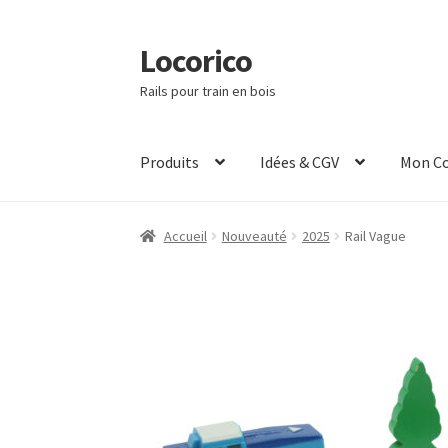
Locorico
Aller
Aller
à
au
Rails pour train en bois
la
contenu
navigation
Produits
Idées & CGV
Mon C
Accueil
Nouveauté
2025
Rail Vague