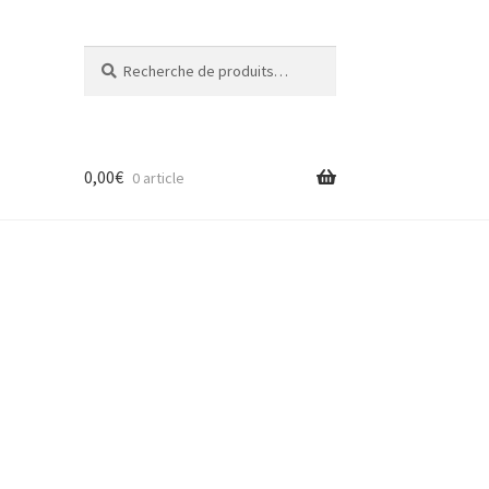
Recherche
Recherche
pour :
0,00
€
0 article